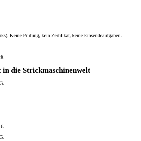
ks). Keine Prüfung, kein Zertifikat, keine Einsendeaufgaben.
t in die Strickmaschinenwelt
tG.
 €.
tG.