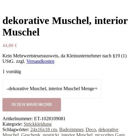
dekorative Muschel, interior
Muschel
44,00
€
Kein Mehrwertsteuerausweis, da Kleinunternehmer nach §19 (1)
UStG.
zzgl.
Versandkosten
1 vorrätig
-
+
dekorative Muschel, interior Muschel Menge
IN DEN WARENKORB
Artikelnummer:
ET-1028109081
Kategorie:
Strickkleidung
Schlagwörter:
24x16x18 cm
,
Badezimmer
,
Deco
,
dekorative
Muschel
,
Geschenk
,
gestrickt
,
interior Muschel
,
recyceltes Garn
,