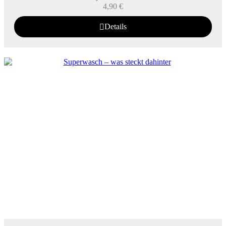
4,90
€
Details