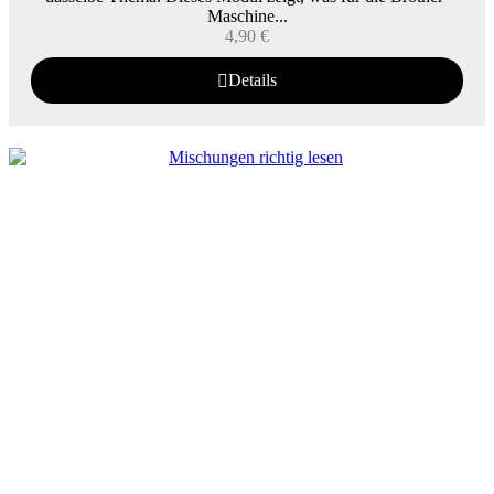
Maschine...
4,90
€
Details