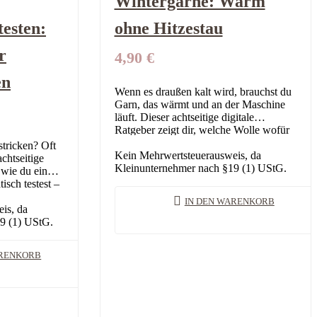
Wintergarne: Warm
testen:
ohne Hitzestau
r
4,90
€
en
Wenn es draußen kalt wird, brauchst du
Garn, das wärmt und an der Maschine
läuft. Dieser achtseitige digitale
Ratgeber zeigt dir, welche Wolle wofür
taugt, warum Alpaka in Mischung…
stricken? Oft
Kein Mehrwertsteuerausweis, da
achtseitige
Kleinunternehmer nach §19 (1) UStG.
, wie du ein
sch testest –
ginnt.
IN DEN WARENKORB
is, da
9 (1) UStG.
ARENKORB