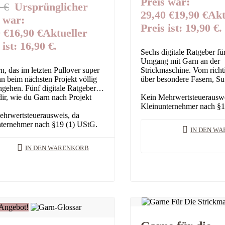
Preis war:
0
€
Ursprünglicher
29,40 €
19,90
€
Akt
 war:
Preis ist: 19,90 €.
 €
16,90
€
Aktueller
 ist: 16,90 €.
Sechs digitale Ratgeber fü
Umgang mit Garn an der
n, das im letzten Pullover super
Strickmaschine. Vom richt
ann beim nächsten Projekt völlig
über besondere Fasern, S
gehen. Fünf digitale Ratgeber
Fadenaufbau, und Maschin
dir, wie du Garn nach Projekt
zur Aufbewahrung. Einzel
Kein Mehrwertsteuerauswe
– von Pilling über…
Kleinunternehmer nach §1
hrwertsteuerausweis, da
ternehmer nach §19 (1) UStG.
IN DEN W
IN DEN WARENKORB
Angebot!