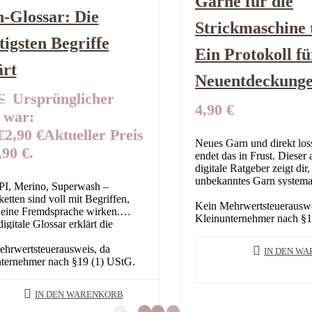
Garne für die
-Glossar: Die
Strickmaschine 
tigsten Begriffe
Ein Protokoll fü
ärt
Neuentdeckung
€
Ursprünglicher
4,90
€
 war:
€
2,90
€
Aktueller Preis
Neues Garn und direkt los
,90 €.
endet das in Frust. Dieser 
digitale Ratgeber zeigt dir
unbekanntes Garn systemati
I, Merino, Superwash –
bevor das große Projekt be
etten sind voll mit Begriffen,
Kein Mehrwertsteuerauswe
 eine Fremdsprache wirken.
Kleinunternehmer nach §1
igitale Glossar erklärt die
sten Fachbegriffe kurz und
dlich. Damit du beim nächsten…
hrwertsteuerausweis, da
IN DEN W
ternehmer nach §19 (1) UStG.
IN DEN WARENKORB