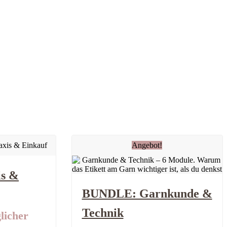
Angebot!
s &
BUNDLE: Garnkunde &
Technik
licher