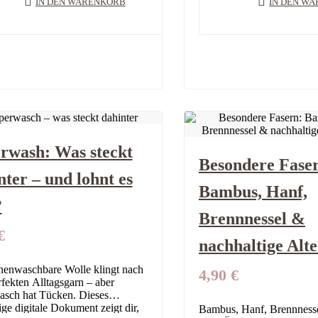
IN DEN WARENKORB
IN DEN W
rwash: Was steckt
Besondere Fase
nter – und lohnt es
Bambus, Hanf,
?
Brennnessel &
€
nachhaltige Alt
enwaschbare Wolle klingt nach
4,90
€
fekten Alltagsgarn – aber
sch hat Tücken. Dieses
ige digitale Dokument zeigt dir,
Bambus, Hanf, Brennnesse