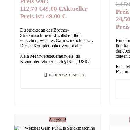
Preis war:
24,5
112,70 €
49,00
€
Aktueller
Preis
Preis ist: 49,00 €.
24,50
Preis
Du strickst an der Brother-
Strickmaschine und willst endlich
verstehen, welches Garn wirklich passt?
Ein Gar
Dieses Komplettpaket vereint alle
lief, k
Ratgeber – von der Faser über die
daneben
Technik bis zur Projektplanung und…
Kein Mehrwertsteuerausweis, da
zeigen 
Kleinunternehmer nach §19 (1) UStG.
wählst 
Kein Me
Kleinun
IN DEN WARENKORB
Angebot!