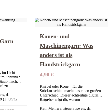
Konen- und
 Garn
Maschinengarn: Was
anders ist als
Handstrickgarn
, im Licht
4,90
€
h im Schrank?
 Staub machen
el zu
Knäuel oder Kone – für die
 digitale
Strickmaschine macht das einen großen
is, da
Unterschied. Dieser achtseitige digitale
9 (1) UStG.
Ratgeber zeigt dir, warum
Maschinengarn auf der Kone oft die
bessere Wahl ist, wie…
Kein Mehrwertsteuerausweis, da