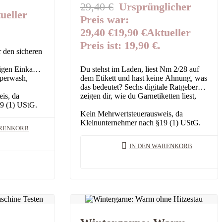
29,40
€
Ursprünglicher
ueller
Preis war:
29,40 €
19,90
€
Aktueller
Preis ist: 19,90 €.
r den sicheren
igen Einkauf
Du stehst im Laden, liest Nm 2/28 auf
uperwash,
dem Etikett und hast keine Ahnung, was
engarn bis
das bedeutet? Sechs digitale Ratgeber
n je 4,90 –…
is, da
zeigen dir, wie du Garnetiketten liest,
9 (1) UStG.
Maschenproben richtig machst…
Kein Mehrwertsteuerausweis, da
Kleinunternehmer nach §19 (1) UStG.
ARENKORB
IN DEN WARENKORB