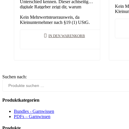
was die
Unterschied kennen. Dieser achtseitige
Faser m
Kein Me
digitale Ratgeber zeigt dir, warum
Kleinun
gefachte Garne fast immer die bessere
Wahl sind, welcher…
Kein Mehrwertsteuerausweis, da
Kleinunternehmer nach §19 (1) UStG.
IN DEN WARENKORB
Suchen nach:
Produktkategorien
Bundles - Garnwissen
PDFs – Garnwissen
Produkte