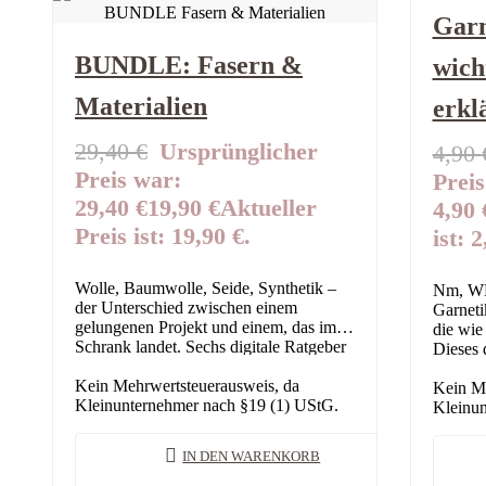
Garn
BUNDLE: Fasern &
wich
Materialien
erkl
29,40
€
Ursprünglicher
4,90
Preis war:
Preis
29,40 €
19,90
€
Aktueller
4,90 
Preis ist: 19,90 €.
ist: 2
Wolle, Baumwolle, Seide, Synthetik –
Nm, WP
der Unterschied zwischen einem
Garnetik
gelungenen Projekt und einem, das im
die wie
Schrank landet. Sechs digitale Ratgeber
Dieses d
zeigen dir, was jede Faser kann und
wichtig
welche Mischung…
Kein Mehrwertsteuerausweis, da
verstän
Kein Me
Kleinunternehmer nach §19 (1) UStG.
Kleinun
IN DEN WARENKORB