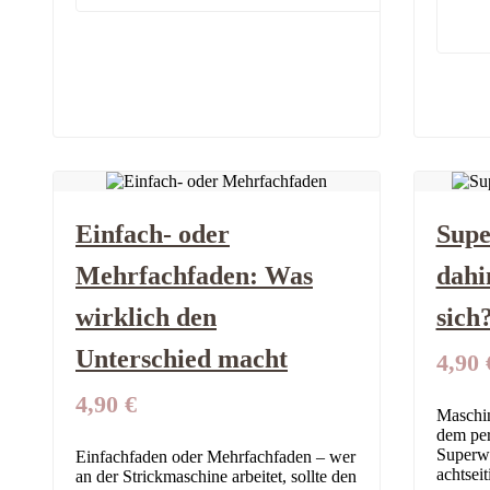
Einfach- oder
Supe
Mehrfachfaden: Was
dahi
wirklich den
sich
Unterschied macht
4,90
4,90
€
Maschin
dem per
Superwa
Einfachfaden oder Mehrfachfaden – wer
achtseit
an der Strickmaschine arbeitet, sollte den