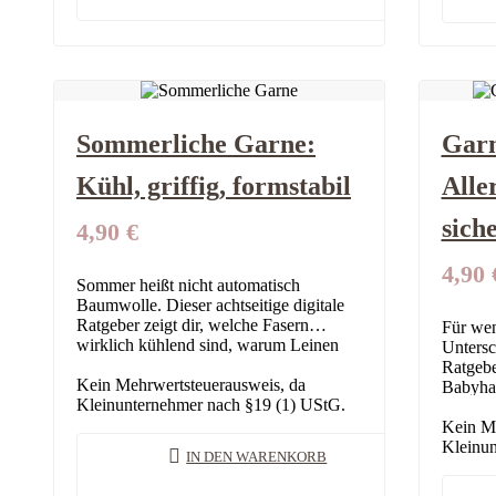
Sommerliche Garne:
Garn
Kühl, griffig, formstabil
Alle
sich
4,90
€
4,90
Sommer heißt nicht automatisch
Baumwolle. Dieser achtseitige digitale
Ratgeber zeigt dir, welche Fasern
Für wen
wirklich kühlend sind, warum Leinen
Untersch
besser in Mischung läuft und wie du
Ratgebe
Baumwolle an der Maschine…
Kein Mehrwertsteuerausweis, da
Babyhau
Kleinunternehmer nach §19 (1) UStG.
wirklic
steckt
Kein Me
Kleinun
IN DEN WARENKORB