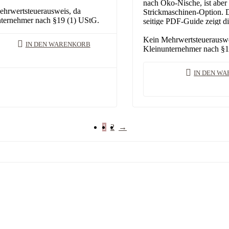
 Behandlung wirklich mit der
nach Öko-Nische, ist aber
acht, warum dein Strickstück…
hrwertsteuerausweis, da
Strickmaschinen-Option. D
ternehmer nach §19 (1) UStG.
seitige PDF-Guide zeigt di
dieser Fasern an der Masc
funktionieren, welche nur 
Kein Mehrwertsteuerauswe
IN DEN WARENKORB
Mischungen taugen und…
Kleinunternehmer nach §1
IN DEN W
1
2
→