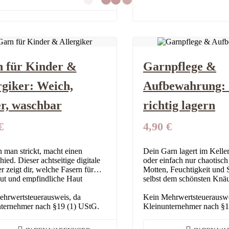
 für Kinder &
Garnpflege &
rgiker: Weich,
Aufbewahrung:
er, waschbar
richtig lagern
€
4,90
€
 man strickt, macht einen
Dein Garn lagert im Keller
ied. Dieser achtseitige digitale
oder einfach nur chaotisc
r zeigt dir, welche Fasern für
Motten, Feuchtigkeit und
t und empfindliche Haut
selbst dem schönsten Knäu
h taugen, was hinter Wollallergie
schaffen. Dieser achtseitige
 und warum Alpaka…
hrwertsteuerausweis, da
Ratgeber zeigt…
Kein Mehrwertsteuerauswe
ternehmer nach §19 (1) UStG.
Kleinunternehmer nach §1