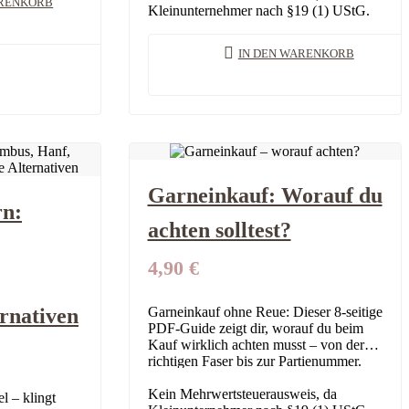
ARENKORB
Kleinunternehmer nach §19 (1) UStG.
IN DEN WARENKORB
Garneinkauf: Worauf du
rn:
achten solltest?
4,90
€
ernativen
Garneinkauf ohne Reue: Dieser 8-seitige
PDF-Guide zeigt dir, worauf du beim
Kauf wirklich achten musst – von der
richtigen Faser bis zur Partienummer.
Damit dein Garn-Regal nicht zur
Fehlkauf-Sammlung…
Kein Mehrwertsteuerausweis, da
l – klingt